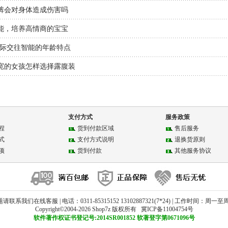
裤会对身体造成伤害吗
能，培养高情商的宝宝
人际交往智能的年龄特点
宽的女孩怎样选择露腹装
支付方式
服务政策
程
货到付款区域
售后服务
式
支付方式说明
退换货原则
项
货到付款
其他服务协议
系我们在线客服 | 电话：0311-85315152 13102887321(7*24) | 工作时间：周一至周日 
Copyright©2004-2026 Shop7z 版权所有 冀ICP备11004754号
软件著作权证书登记号:2014SR001852 软著登字第0671096号