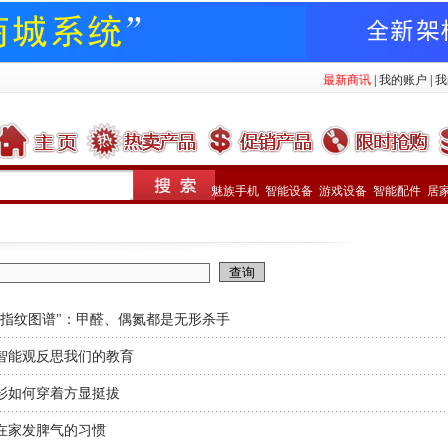
最新商讯
|
我的账户
|
我
魅族手机
智能设备
游戏设备
智能配件
居
"指纹图谱"：甲醛、偶氮都是无形杀手
智能观反思我们的教育
衫如何穿着方显挺拔
在家发脾气的习惯