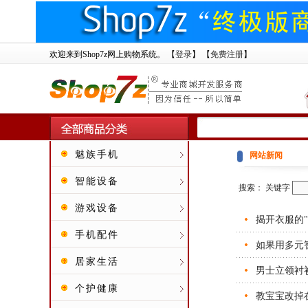
欢迎来到Shop7z网上购物系统。 【
登录
】 【
免费注册
】
魅族手机
网站新闻
智能设备
搜索： 关键字
游戏设备
揭开衣服的
手机配件
如果用多元
居家生活
男士立领衬
个护健康
教宝宝改掉